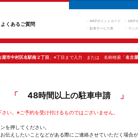
MKPポイントカード
MKP
よくあるご質問
駐車サービス券
マン
古屋市中村区名駅南２丁目
」※丁目まで入力
または 名称検索「
名古
48時間以上の駐車申請
下さい。※ご予約を受け付けるものではございません。
タンを押してください。
。お伝えしたいことなどがある際にご連絡させていただく場合