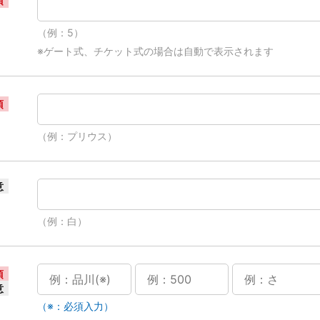
須
（例：5）
※ゲート式、チケット式の場合は自動で表示されます
須
（例：プリウス）
意
（例：白）
須
意
（※：必須入力）