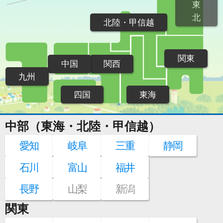
東
北
北陸・甲信越
関東
中国
関西
九州
四国
東海
中部（東海・北陸・甲信越）
愛知
岐阜
三重
静岡
石川
富山
福井
長野
山梨
新潟
関東