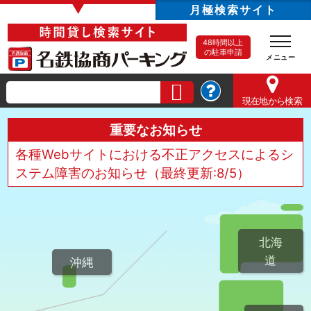
▼
月極検索サイト
48時間以上
の駐車申請
現在地
から検索
重要なお知らせ
各種Webサイトにおける不正アクセスによるシ
ステム障害のお知らせ（最終更新:8/5）
北海
道
沖縄