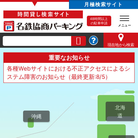
▼
月極検索サイト
48時間以上
の駐車申請
現在地
から検索
重要なお知らせ
各種Webサイトにおける不正アクセスによるシ
ステム障害のお知らせ（最終更新:8/5）
北海
道
沖縄