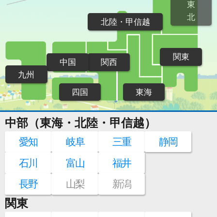
東
北
北陸・甲信越
関東
中国
関西
九州
四国
東海
中部（東海・北陸・甲信越）
愛知
岐阜
三重
静岡
石川
富山
福井
長野
山梨
新潟
関東