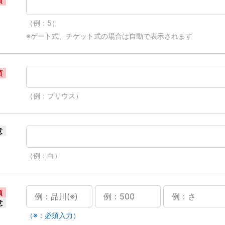
須
（例：5）
※ゲート式、チケット式の場合は自動で表示されます
須
（例：プリウス）
意
（例：白）
須
意
（※：必須入力）