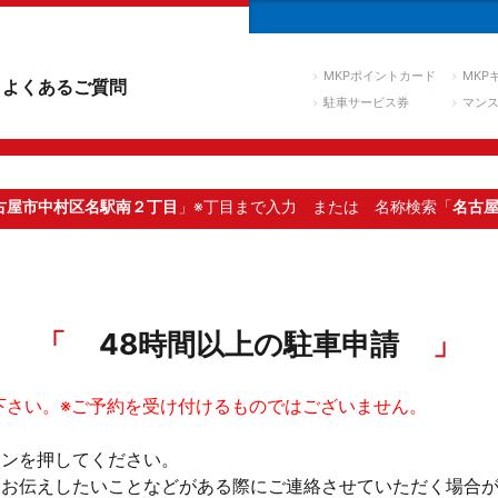
MKPポイントカード
MKP
よくあるご質問
駐車サービス券
マン
古屋市中村区名駅南２丁目
」※丁目まで入力
または 名称検索「
名古
48時間以上の駐車申請
下さい。※ご予約を受け付けるものではございません。
タンを押してください。
。お伝えしたいことなどがある際にご連絡させていただく場合