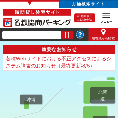
▼
月極検索サイト
48時間以上
の駐車申請
現在地
から検索
重要なお知らせ
各種Webサイトにおける不正アクセスによるシ
ステム障害のお知らせ（最終更新:8/5）
北海
道
沖縄