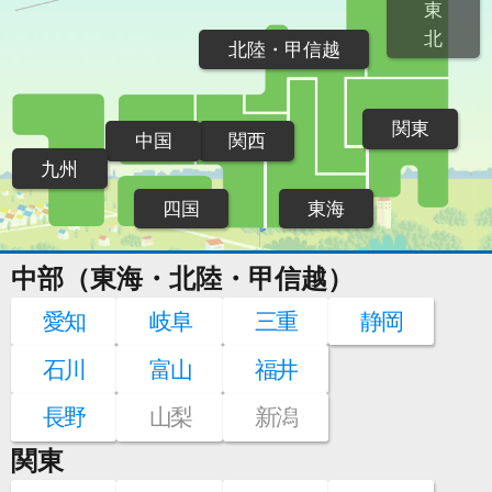
東
北
北陸・甲信越
関東
中国
関西
九州
四国
東海
中部（東海・北陸・甲信越）
愛知
岐阜
三重
静岡
石川
富山
福井
長野
山梨
新潟
関東