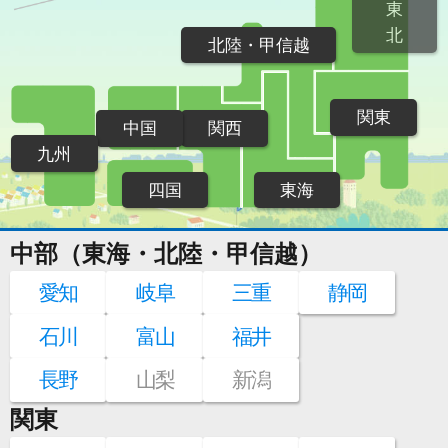
東
北
北陸・甲信越
関東
中国
関西
九州
四国
東海
中部（東海・北陸・甲信越）
愛知
岐阜
三重
静岡
石川
富山
福井
長野
山梨
新潟
関東