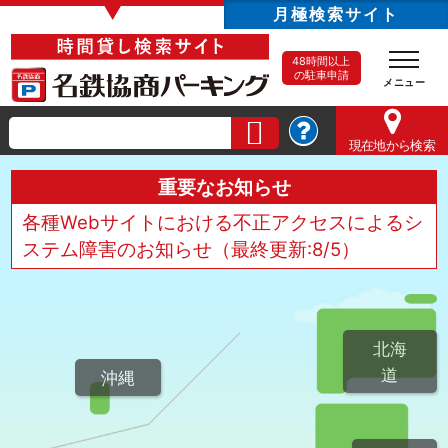
▼
月極検索サイト
48時間以上
の駐車申請
現在地
から検索
重要なお知らせ
各種Webサイトにおける不正アクセスによるシ
ステム障害のお知らせ（最終更新:8/5）
北海
道
沖縄