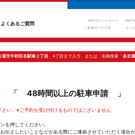
MKPポイントカード
MKP
よくあるご質問
駐車サービス券
マン
古屋市中村区名駅南２丁目
」※丁目まで入力
または 名称検索「
名古
48時間以上の駐車申請
下さい。※ご予約を受け付けるものではございません。
タンを押してください。
。お伝えしたいことなどがある際にご連絡させていただく場合