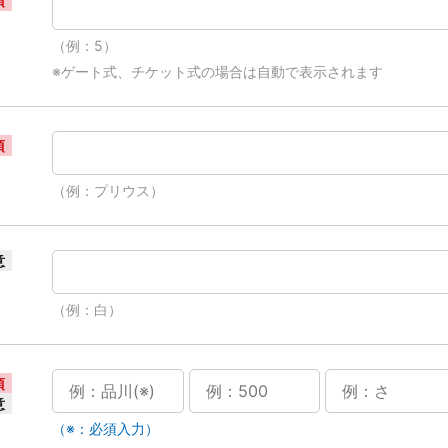
須
（例：5）
※ゲート式、チケット式の場合は自動で表示されます
須
（例：プリウス）
意
（例：白）
須
意
（※：必須入力）