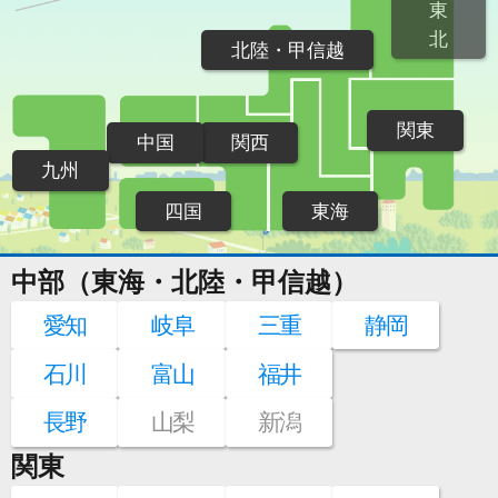
東
北
北陸・甲信越
関東
中国
関西
九州
四国
東海
中部（東海・北陸・甲信越）
愛知
岐阜
三重
静岡
石川
富山
福井
長野
山梨
新潟
関東