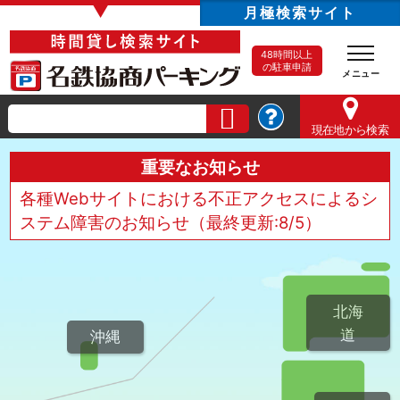
▼
月極検索サイト
48時間以上
の駐車申請
現在地
から検索
重要なお知らせ
各種Webサイトにおける不正アクセスによるシ
ステム障害のお知らせ（最終更新:8/5）
北海
道
沖縄