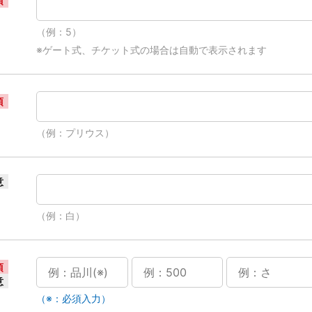
須
（例：5）
※ゲート式、チケット式の場合は自動で表示されます
須
（例：プリウス）
意
（例：白）
須
意
（※：必須入力）