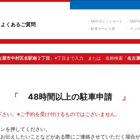
MKPポイントカード
MKP
よくあるご質問
駐車サービス券
マン
古屋市中村区名駅南２丁目
」※丁目まで入力
または 名称検索「
名古
48時間以上の駐車申請
下さい。※ご予約を受け付けるものではございません。
タンを押してください。
。お伝えしたいことなどがある際にご連絡させていただく場合