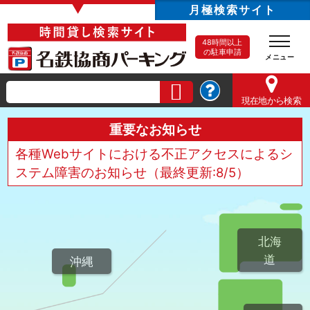
▼
月極検索サイト
48時間以上
の駐車申請
現在地
から検索
重要なお知らせ
各種Webサイトにおける不正アクセスによるシ
ステム障害のお知らせ（最終更新:8/5）
北海
道
沖縄