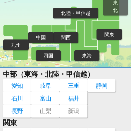
東
北
北陸・甲信越
関東
中国
関西
九州
四国
東海
中部（東海・北陸・甲信越）
愛知
岐阜
三重
静岡
石川
富山
福井
長野
山梨
新潟
関東