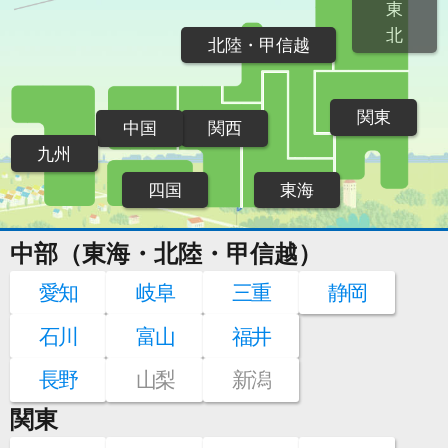
東
北
北陸・甲信越
関東
中国
関西
九州
四国
東海
中部（東海・北陸・甲信越）
愛知
岐阜
三重
静岡
石川
富山
福井
長野
山梨
新潟
関東