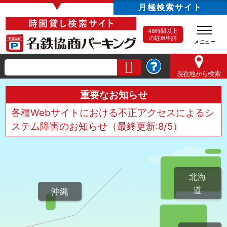
▼
月極検索サイト
48時間以上
の駐車申請
現在地
から検索
重要なお知らせ
各種Webサイトにおける不正アクセスによるシ
ステム障害のお知らせ（最終更新:8/5）
北海
道
沖縄