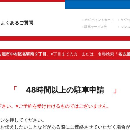
MKPポイントカード
MKP
よくあるご質問
駐車サービス券
マン
古屋市中村区名駅南２丁目
」※丁目まで入力
または 名称検索「
名古
48時間以上の駐車申請
下さい。※ご予約を受け付けるものではございません。
タンを押してください。
。お伝えしたいことなどがある際にご連絡させていただく場合