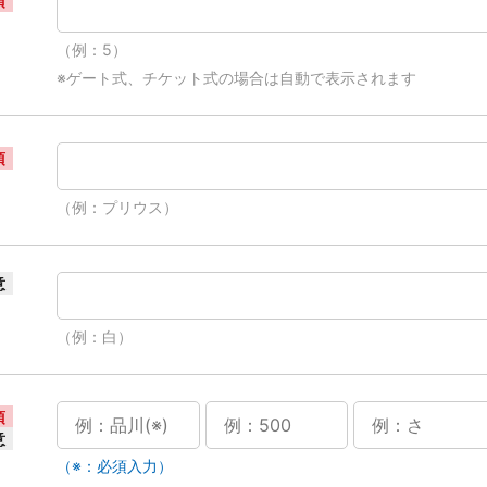
須
（例：5）
※ゲート式、チケット式の場合は自動で表示されます
須
（例：プリウス）
意
（例：白）
須
意
（※：必須入力）