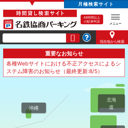
▼
月極検索サイト
48時間以上
の駐車申請
現在地
から検索
重要なお知らせ
各種Webサイトにおける不正アクセスによるシ
ステム障害のお知らせ（最終更新:8/5）
北海
道
沖縄