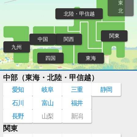
東
北
北陸・甲信越
関東
中国
関西
九州
四国
東海
中部（東海・北陸・甲信越）
愛知
岐阜
三重
静岡
石川
富山
福井
長野
山梨
新潟
関東