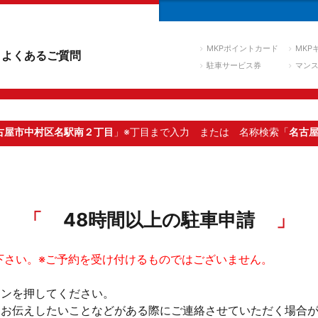
MKPポイントカード
MKP
よくあるご質問
駐車サービス券
マン
古屋市中村区名駅南２丁目
」※丁目まで入力
または 名称検索「
名古
48時間以上の駐車申請
下さい。※ご予約を受け付けるものではございません。
タンを押してください。
。お伝えしたいことなどがある際にご連絡させていただく場合