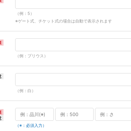
須
（例：5）
※ゲート式、チケット式の場合は自動で表示されます
須
（例：プリウス）
意
（例：白）
須
意
（※：必須入力）