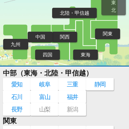
東
北
北陸・甲信越
関東
中国
関西
九州
四国
東海
中部（東海・北陸・甲信越）
愛知
岐阜
三重
静岡
石川
富山
福井
長野
山梨
新潟
関東