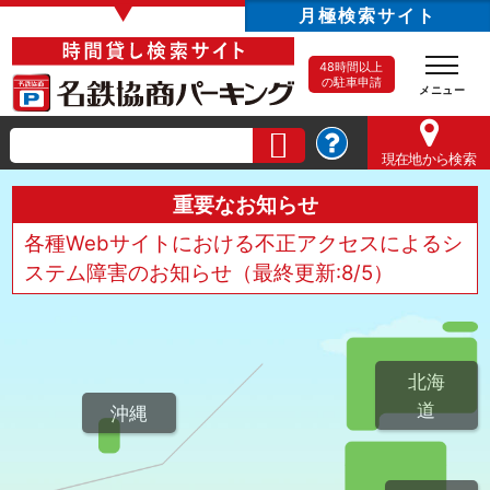
▼
月極検索サイト
48時間以上
の駐車申請
現在地
から検索
重要なお知らせ
各種Webサイトにおける不正アクセスによるシ
ステム障害のお知らせ（最終更新:8/5）
北海
道
沖縄