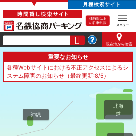
▼
月極検索サイト
48時間以上
の駐車申請
現在地
から検索
重要なお知らせ
各種Webサイトにおける不正アクセスによるシ
ステム障害のお知らせ（最終更新:8/5）
北海
道
沖縄