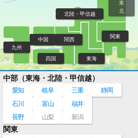
東
北
北陸・甲信越
関東
中国
関西
九州
四国
東海
中部（東海・北陸・甲信越）
愛知
岐阜
三重
静岡
石川
富山
福井
長野
山梨
新潟
関東