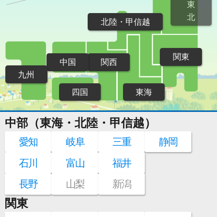
東
北
北陸・甲信越
関東
中国
関西
九州
四国
東海
中部（東海・北陸・甲信越）
愛知
岐阜
三重
静岡
石川
富山
福井
長野
山梨
新潟
関東