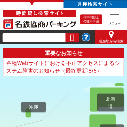
▼
月極検索サイト
48時間以上
の駐車申請
現在地
から検索
重要なお知らせ
各種Webサイトにおける不正アクセスによるシ
ステム障害のお知らせ（最終更新:8/5）
北海
道
沖縄