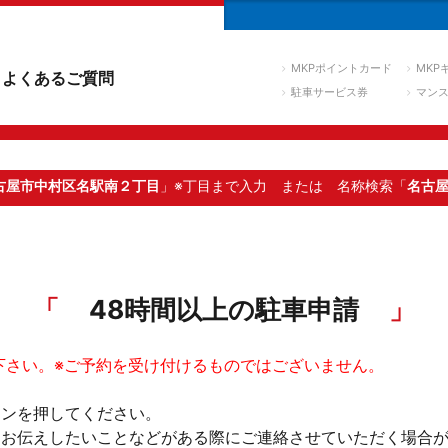
MKPポイントカード
MKP
よくあるご質問
駐車サービス券
マン
古屋市中村区名駅南２丁目
」※丁目まで入力
または 名称検索「
名古
48時間以上の駐車申請
下さい。※ご予約を受け付けるものではございません。
タンを押してください。
。お伝えしたいことなどがある際にご連絡させていただく場合