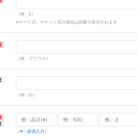
須
（例：5）
※ゲート式、チケット式の場合は自動で表示されます
須
（例：プリウス）
意
（例：白）
須
意
（※：必須入力）