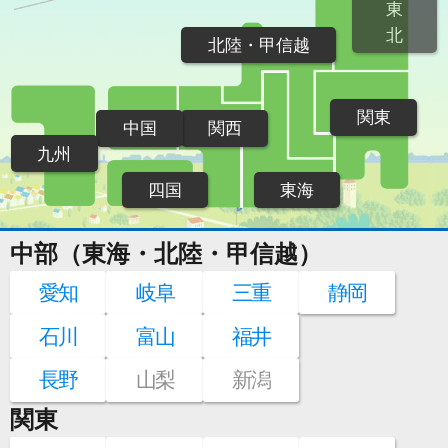
東
北
北陸・甲信越
関東
中国
関西
九州
四国
東海
中部（東海・北陸・甲信越）
愛知
岐阜
三重
静岡
石川
富山
福井
長野
山梨
新潟
関東