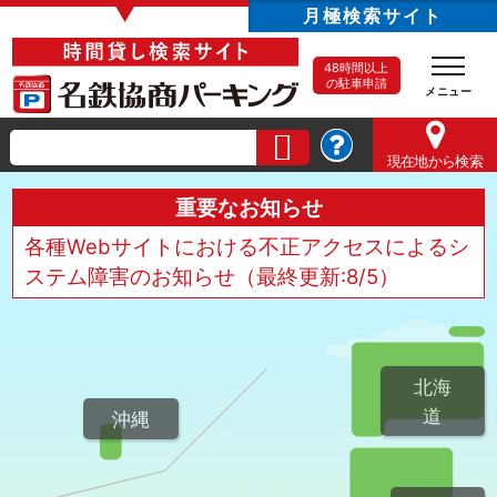
▼
月極検索サイト
48時間以上
の駐車申請
現在地
から検索
重要なお知らせ
各種Webサイトにおける不正アクセスによるシ
ステム障害のお知らせ（最終更新:8/5）
北海
道
沖縄