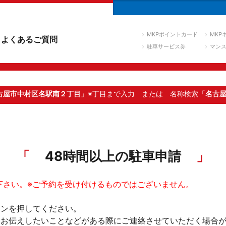
MKPポイントカード
MKP
よくあるご質問
駐車サービス券
マン
古屋市中村区名駅南２丁目
」※丁目まで入力
または 名称検索「
名古
48時間以上の駐車申請
下さい。※ご予約を受け付けるものではございません。
タンを押してください。
。お伝えしたいことなどがある際にご連絡させていただく場合