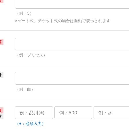
須
（例：5）
※ゲート式、チケット式の場合は自動で表示されます
須
（例：プリウス）
意
（例：白）
須
意
（※：必須入力）