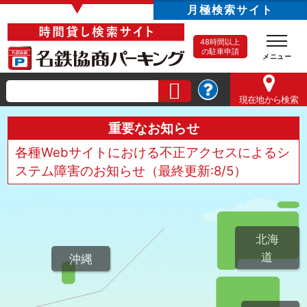
▼
月極検索サイト
48時間以上
の駐車申請
現在地
から検索
重要なお知らせ
各種Webサイトにおける不正アクセスによるシ
ステム障害のお知らせ（最終更新:8/5）
北海
道
沖縄