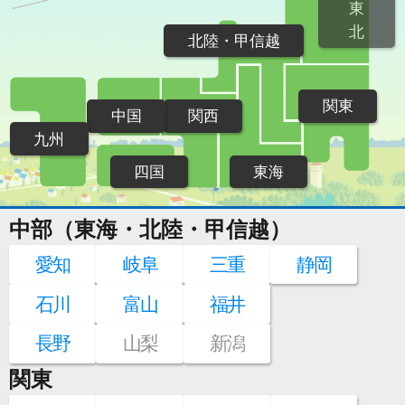
東
北
北陸・甲信越
関東
中国
関西
九州
四国
東海
中部（東海・北陸・甲信越）
愛知
岐阜
三重
静岡
石川
富山
福井
長野
山梨
新潟
関東