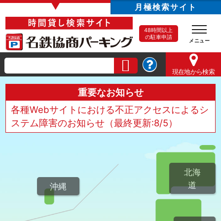
▼
月極検索サイト
48時間以上
の駐車申請
現在地
から検索
重要なお知らせ
各種Webサイトにおける不正アクセスによるシ
ステム障害のお知らせ（最終更新:8/5）
北海
道
沖縄