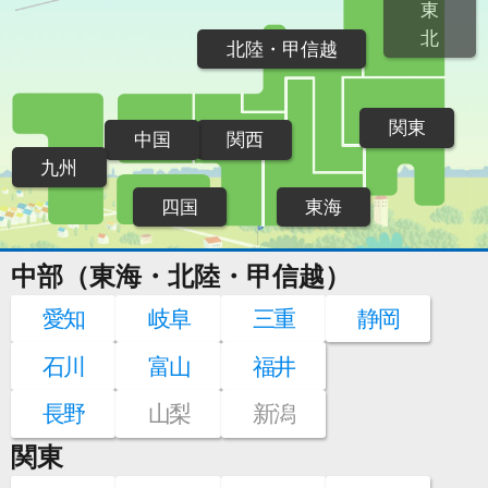
東
北
北陸・甲信越
関東
中国
関西
九州
四国
東海
中部（東海・北陸・甲信越）
愛知
岐阜
三重
静岡
石川
富山
福井
長野
山梨
新潟
関東