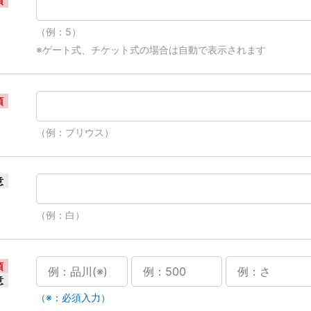
須
（例：5）
※ゲート式、チケット式の場合は自動で表示されます
須
（例：プリウス）
意
（例：白）
須
意
（※：必須入力）