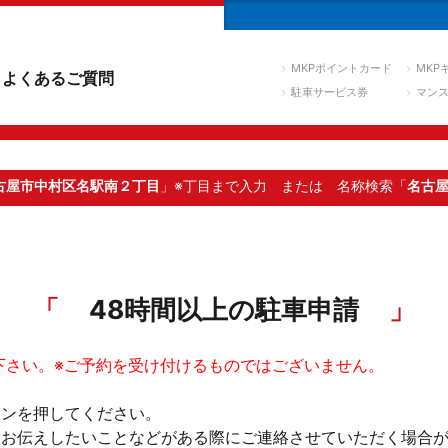
MKPポイントカード
MKP
よくあるご質問
駐車サービス券
マン
古屋市中村区名駅南２丁目
」※丁目まで入力
または 名称検索「
名古
48時間以上の駐車申請
下さい。※ご予約を受け付けるものではございません。
タンを押してください。
。お伝えしたいことなどがある際にご連絡させていただく場合