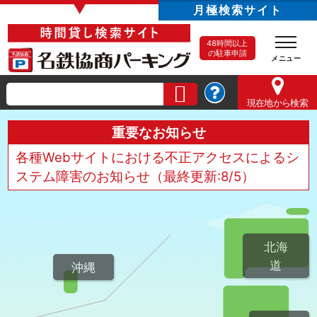
▼
月極検索サイト
48時間以上
の駐車申請
現在地
から検索
重要なお知らせ
各種Webサイトにおける不正アクセスによるシ
ステム障害のお知らせ（最終更新:8/5）
北海
道
沖縄