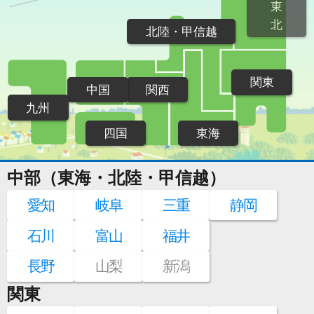
東
北
北陸・甲信越
関東
中国
関西
九州
四国
東海
中部（東海・北陸・甲信越）
愛知
岐阜
三重
静岡
石川
富山
福井
長野
山梨
新潟
関東