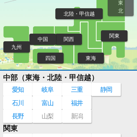
東
北
北陸・甲信越
関東
中国
関西
九州
四国
東海
中部（東海・北陸・甲信越）
愛知
岐阜
三重
静岡
石川
富山
福井
長野
山梨
新潟
関東