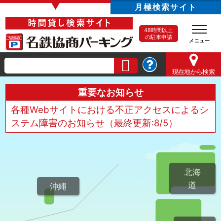
▼
月極検索サイト
48時間以上
の駐車申請
現在地
から検索
重要なお知らせ
各種Webサイトにおける不正アクセスによるシ
ステム障害のお知らせ（最終更新:8/5）
北海
道
沖縄