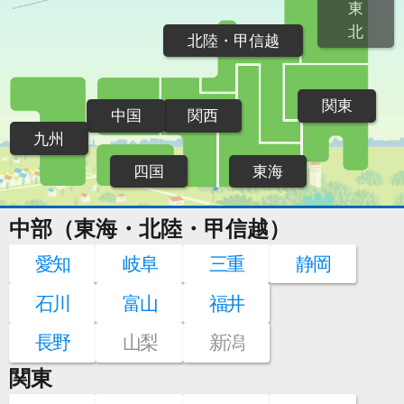
東
北
北陸・甲信越
関東
中国
関西
九州
四国
東海
中部（東海・北陸・甲信越）
愛知
岐阜
三重
静岡
石川
富山
福井
長野
山梨
新潟
関東