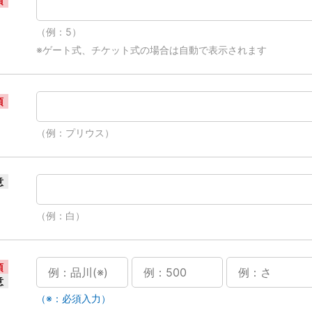
須
（例：5）
※ゲート式、チケット式の場合は自動で表示されます
須
（例：プリウス）
意
（例：白）
須
意
（※：必須入力）