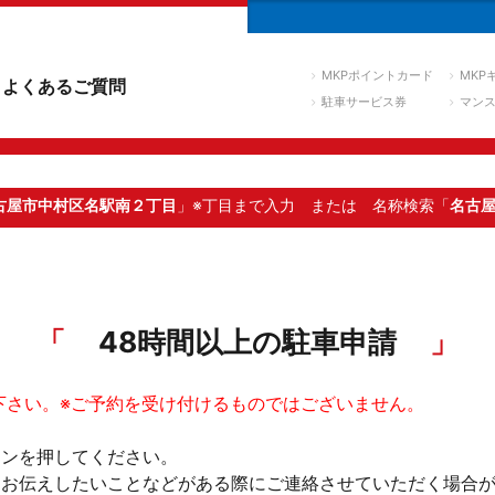
MKPポイントカード
MKP
よくあるご質問
駐車サービス券
マン
古屋市中村区名駅南２丁目
」※丁目まで入力
または 名称検索「
名古
48時間以上の駐車申請
下さい。※ご予約を受け付けるものではございません。
タンを押してください。
。お伝えしたいことなどがある際にご連絡させていただく場合