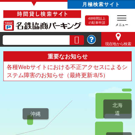
▼
月極検索サイト
48時間以上
の駐車申請
現在地
から検索
重要なお知らせ
各種Webサイトにおける不正アクセスによるシ
ステム障害のお知らせ（最終更新:8/5）
北海
道
沖縄