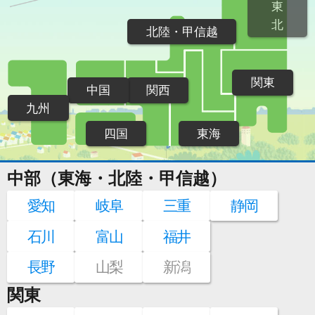
東
北
北陸・甲信越
関東
中国
関西
九州
四国
東海
中部（東海・北陸・甲信越）
愛知
岐阜
三重
静岡
石川
富山
福井
長野
山梨
新潟
関東