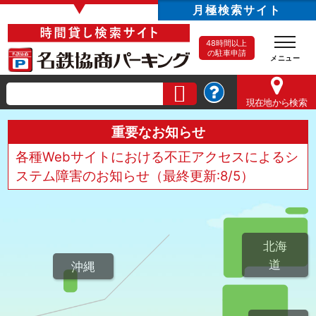
▼
月極検索サイト
48時間以上
の駐車申請
現在地
から検索
重要なお知らせ
各種Webサイトにおける不正アクセスによるシ
ステム障害のお知らせ（最終更新:8/5）
北海
道
沖縄