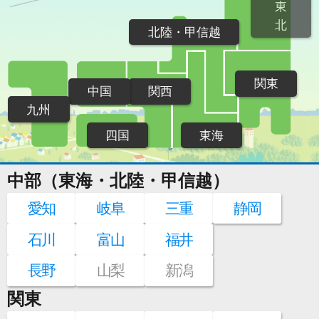
東
北
北陸・甲信越
関東
中国
関西
九州
四国
東海
中部（東海・北陸・甲信越）
愛知
岐阜
三重
静岡
石川
富山
福井
長野
山梨
新潟
関東