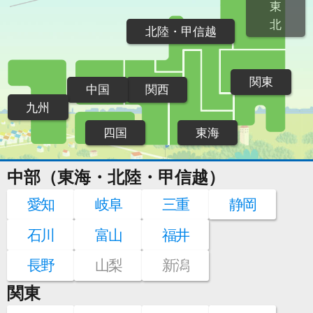
東
北
北陸・甲信越
関東
中国
関西
九州
四国
東海
中部（東海・北陸・甲信越）
愛知
岐阜
三重
静岡
石川
富山
福井
長野
山梨
新潟
関東