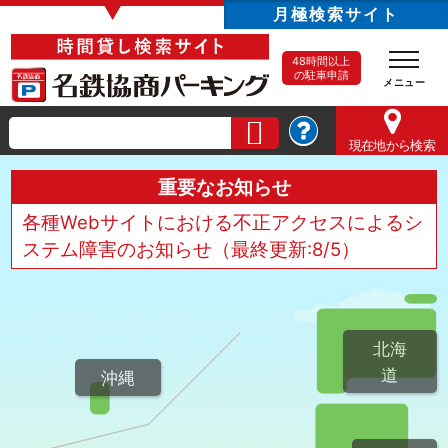
▼
月極検索サイト
48時間以上
の駐車申請
現在地
から検索
重要なお知らせ
各種Webサイトにおける不正アクセスによるシ
ステム障害のお知らせ（最終更新:8/5）
北海
道
沖縄