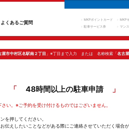
MKPポイントカード
MKP
よくあるご質問
駐車サービス券
マン
古屋市中村区名駅南２丁目
」※丁目まで入力
または 名称検索「
名古
48時間以上の駐車申請
下さい。※ご予約を受け付けるものではございません。
タンを押してください。
。お伝えしたいことなどがある際にご連絡させていただく場合