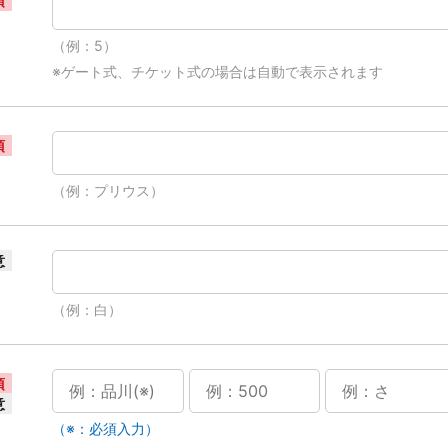
須
（例：5）
※ゲート式、チケット式の場合は自動で表示されます
須
（例：プリウス）
意
（例：白）
須
意
（※：必須入力）