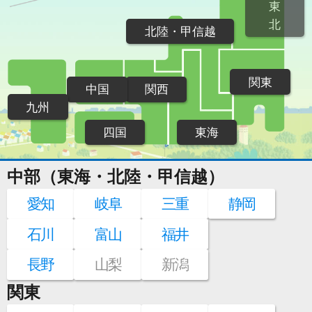
東
北
北陸・甲信越
関東
中国
関西
九州
四国
東海
中部（東海・北陸・甲信越）
愛知
岐阜
三重
静岡
石川
富山
福井
長野
山梨
新潟
関東