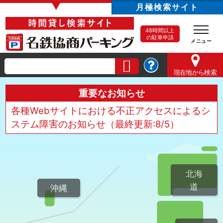
▼
月極検索サイト
48時間以上
の駐車申請
現在地
から検索
重要なお知らせ
各種Webサイトにおける不正アクセスによるシ
ステム障害のお知らせ（最終更新:8/5）
北海
道
沖縄