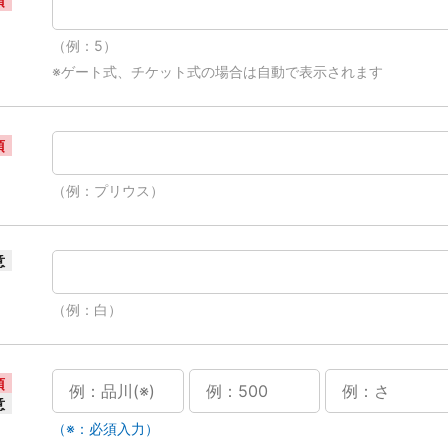
須
（例：5）
※ゲート式、チケット式の場合は自動で表示されます
須
（例：プリウス）
意
（例：白）
須
意
（※：必須入力）