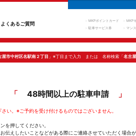
MKPポイントカード
MKP
よくあるご質問
駐車サービス券
マン
古屋市中村区名駅南２丁目
」※丁目まで入力
または 名称検索「
名古
48時間以上の駐車申請
下さい。※ご予約を受け付けるものではございません。
タンを押してください。
。お伝えしたいことなどがある際にご連絡させていただく場合