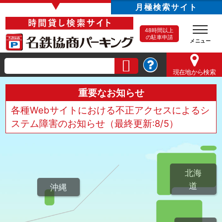
▼
月極検索サイト
48時間以上
の駐車申請
現在地
から検索
重要なお知らせ
各種Webサイトにおける不正アクセスによるシ
ステム障害のお知らせ（最終更新:8/5）
北海
道
沖縄