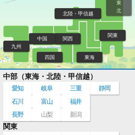
東
北
北陸・甲信越
関東
中国
関西
九州
四国
東海
中部（東海・北陸・甲信越）
愛知
岐阜
三重
静岡
石川
富山
福井
長野
山梨
新潟
関東