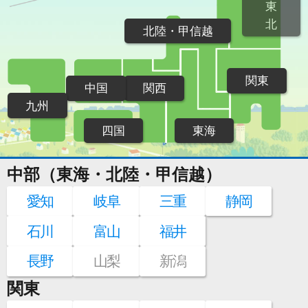
東
北
北陸・甲信越
関東
中国
関西
九州
四国
東海
中部（東海・北陸・甲信越）
愛知
岐阜
三重
静岡
石川
富山
福井
長野
山梨
新潟
関東