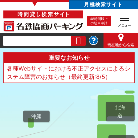
▼
月極検索サイト
48時間以上
の駐車申請
現在地
から検索
重要なお知らせ
各種Webサイトにおける不正アクセスによるシ
ステム障害のお知らせ（最終更新:8/5）
北海
道
沖縄