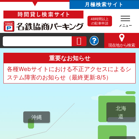
▼
月極検索サイト
48時間以上
の駐車申請
現在地
から検索
重要なお知らせ
各種Webサイトにおける不正アクセスによるシ
ステム障害のお知らせ（最終更新:8/5）
北海
道
沖縄