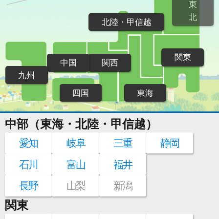
東
北
北陸・甲信越
関東
中国
関西
九州
四国
東海
中部（東海・北陸・甲信越）
愛知
岐阜
三重
静岡
石川
富山
福井
長野
山梨
新潟
関東