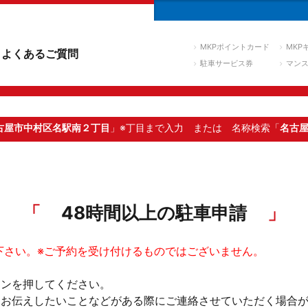
MKPポイントカード
MKP
よくあるご質問
駐車サービス券
マン
古屋市中村区名駅南２丁目
」※丁目まで入力
または 名称検索「
名古
48時間以上の駐車申請
下さい。※ご予約を受け付けるものではございません。
タンを押してください。
。お伝えしたいことなどがある際にご連絡させていただく場合