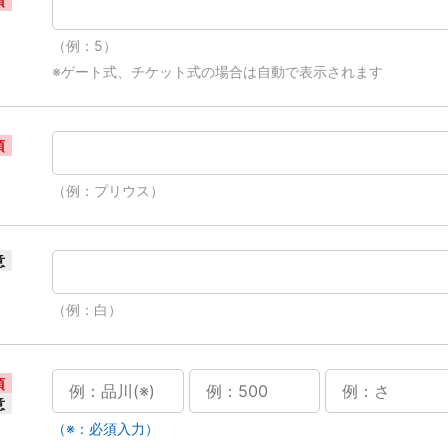
須
（例：5）
※ゲート式、チケット式の場合は自動で表示されます
須
（例：プリウス）
意
（例：白）
須
意
（※：必須入力）