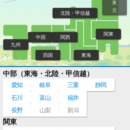
東
北
北陸・甲信越
関東
中国
関西
九州
四国
東海
中部（東海・北陸・甲信越）
愛知
岐阜
三重
静岡
石川
富山
福井
長野
山梨
新潟
関東