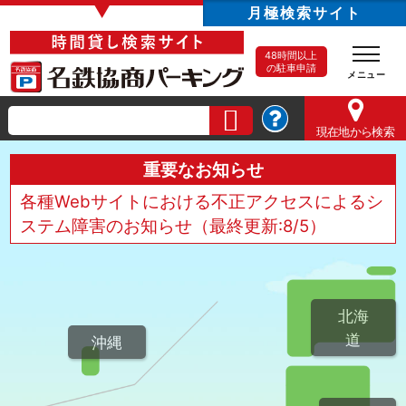
▼
月極検索サイト
48時間以上
の駐車申請
現在地
から検索
重要なお知らせ
各種Webサイトにおける不正アクセスによるシ
ステム障害のお知らせ（最終更新:8/5）
北海
道
沖縄