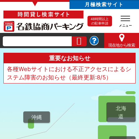
▼
月極検索サイト
48時間以上
の駐車申請
現在地
から検索
重要なお知らせ
各種Webサイトにおける不正アクセスによるシ
ステム障害のお知らせ（最終更新:8/5）
北海
道
沖縄