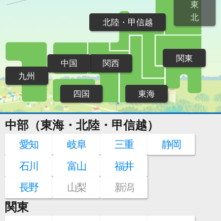
東
北
北陸・甲信越
関東
中国
関西
九州
四国
東海
中部（東海・北陸・甲信越）
愛知
岐阜
三重
静岡
石川
富山
福井
長野
山梨
新潟
関東