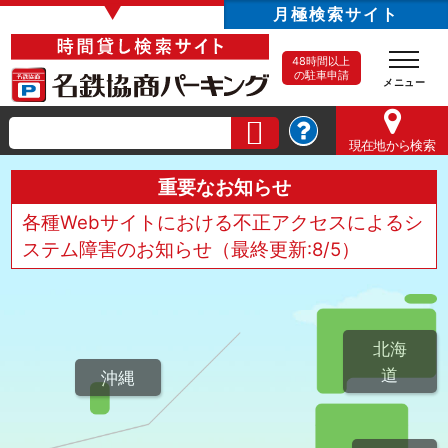
▼
月極検索サイト
48時間以上
の駐車申請
現在地
から検索
重要なお知らせ
各種Webサイトにおける不正アクセスによるシ
ステム障害のお知らせ（最終更新:8/5）
北海
道
沖縄