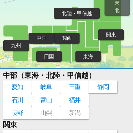
東
北
北陸・甲信越
関東
中国
関西
九州
四国
東海
中部（東海・北陸・甲信越）
愛知
岐阜
三重
静岡
石川
富山
福井
長野
山梨
新潟
関東