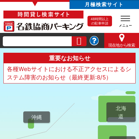
▼
月極検索サイト
48時間以上
の駐車申請
現在地
から検索
重要なお知らせ
各種Webサイトにおける不正アクセスによるシ
ステム障害のお知らせ（最終更新:8/5）
北海
道
沖縄