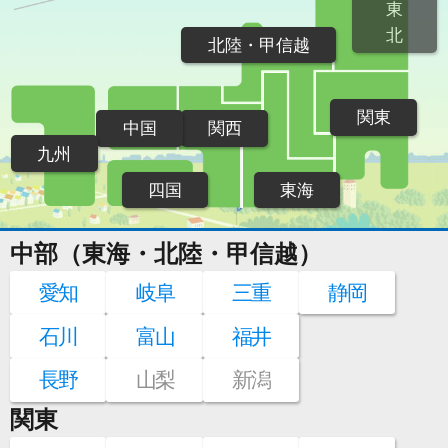
東
北
北陸・甲信越
関東
中国
関西
九州
四国
東海
中部（東海・北陸・甲信越）
愛知
岐阜
三重
静岡
石川
富山
福井
長野
山梨
新潟
関東