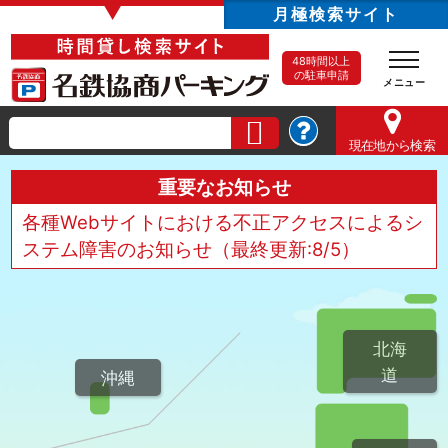
▼
月極検索サイト
48時間以上
の駐車申請
現在地
から検索
重要なお知らせ
各種Webサイトにおける不正アクセスによるシ
ステム障害のお知らせ（最終更新:8/5）
北海
道
沖縄