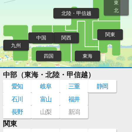
東
北
北陸・甲信越
関東
中国
関西
九州
四国
東海
中部（東海・北陸・甲信越）
愛知
岐阜
三重
静岡
石川
富山
福井
長野
山梨
新潟
関東