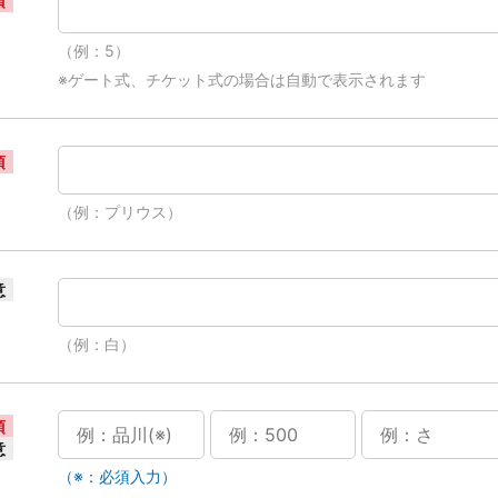
須
（例：5）
※ゲート式、チケット式の場合は自動で表示されます
須
（例：プリウス）
意
（例：白）
須
意
（※：必須入力）