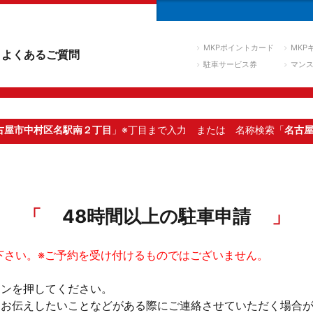
MKPポイントカード
MKP
よくあるご質問
駐車サービス券
マン
古屋市中村区名駅南２丁目
」※丁目まで入力
または 名称検索「
名古
48時間以上の駐車申請
下さい。※ご予約を受け付けるものではございません。
タンを押してください。
。お伝えしたいことなどがある際にご連絡させていただく場合