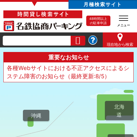
▼
月極検索サイト
48時間以上
の駐車申請
現在地
から検索
重要なお知らせ
各種Webサイトにおける不正アクセスによるシ
ステム障害のお知らせ（最終更新:8/5）
北海
道
沖縄