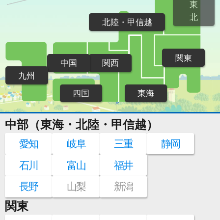
東
北
北陸・甲信越
関東
中国
関西
九州
四国
東海
中部（東海・北陸・甲信越）
愛知
岐阜
三重
静岡
石川
富山
福井
長野
山梨
新潟
関東