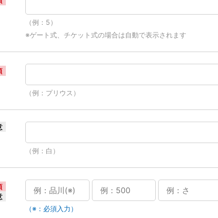
須
（例：5）
※ゲート式、チケット式の場合は自動で表示されます
須
（例：プリウス）
意
（例：白）
須
意
（※：必須入力）