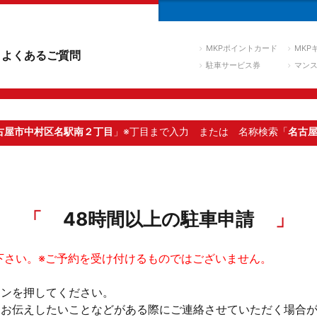
MKPポイントカード
MKP
よくあるご質問
駐車サービス券
マン
古屋市中村区名駅南２丁目
」※丁目まで入力
または 名称検索「
名古
48時間以上の駐車申請
下さい。※ご予約を受け付けるものではございません。
タンを押してください。
。お伝えしたいことなどがある際にご連絡させていただく場合