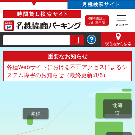
▼
月極検索サイト
48時間以上
の駐車申請
現在地
から検索
重要なお知らせ
各種Webサイトにおける不正アクセスによるシ
ステム障害のお知らせ（最終更新:8/5）
北海
道
沖縄