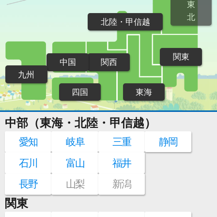
東
北
北陸・甲信越
関東
中国
関西
九州
四国
東海
中部（東海・北陸・甲信越）
愛知
岐阜
三重
静岡
石川
富山
福井
長野
山梨
新潟
関東