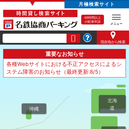
▼
月極検索サイト
48時間以上
の駐車申請
現在地
から検索
重要なお知らせ
各種Webサイトにおける不正アクセスによるシ
ステム障害のお知らせ（最終更新:8/5）
北海
道
沖縄