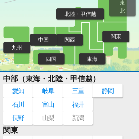
東
北
北陸・甲信越
関東
中国
関西
九州
四国
東海
中部（東海・北陸・甲信越）
愛知
岐阜
三重
静岡
石川
富山
福井
長野
山梨
新潟
関東