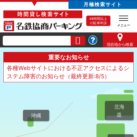
▼
月極検索サイト
48時間以上
の駐車申請
現在地
から検索
重要なお知らせ
各種Webサイトにおける不正アクセスによるシ
ステム障害のお知らせ（最終更新:8/5）
北海
道
沖縄