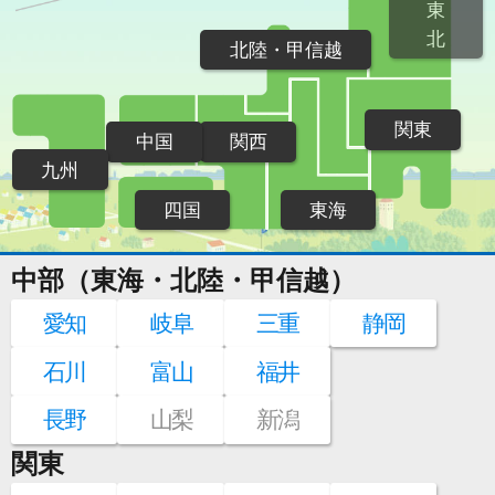
東
北
北陸・甲信越
関東
中国
関西
九州
四国
東海
中部（東海・北陸・甲信越）
愛知
岐阜
三重
静岡
石川
富山
福井
長野
山梨
新潟
関東