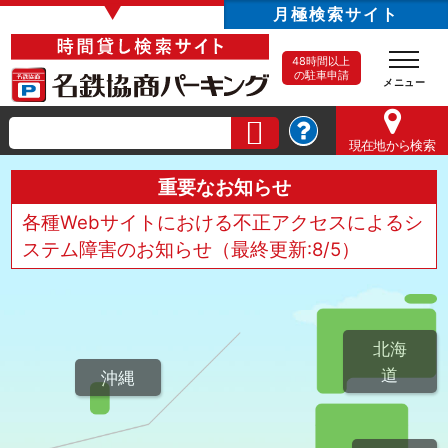
▼
月極検索サイト
48時間以上
の駐車申請
現在地
から検索
重要なお知らせ
各種Webサイトにおける不正アクセスによるシ
ステム障害のお知らせ（最終更新:8/5）
北海
道
沖縄