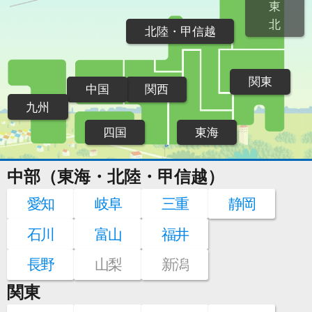
東
北
北陸・甲信越
関東
中国
関西
九州
四国
東海
中部（東海・北陸・甲信越）
愛知
岐阜
三重
静岡
石川
富山
福井
長野
山梨
新潟
関東