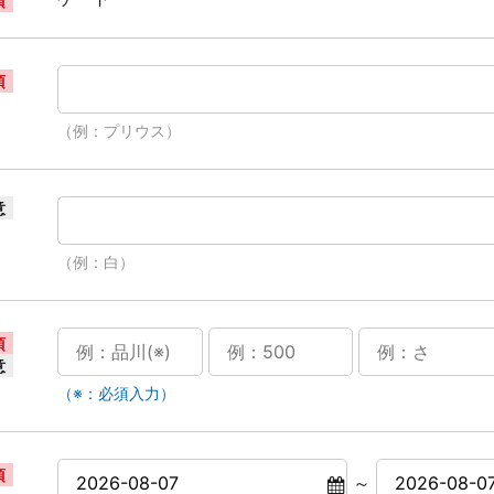
須
須
（例：プリウス）
意
（例：白）
須
意
（※：必須入力）
須
～