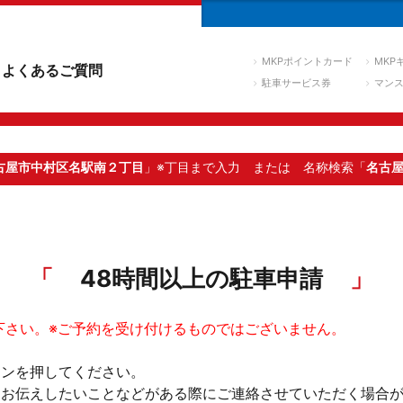
MKPポイントカード
MKP
よくあるご質問
駐車サービス券
マン
古屋市中村区名駅南２丁目
」※丁目まで入力
または 名称検索「
名古
48時間以上の駐車申請
下さい。※ご予約を受け付けるものではございません。
タンを押してください。
。お伝えしたいことなどがある際にご連絡させていただく場合